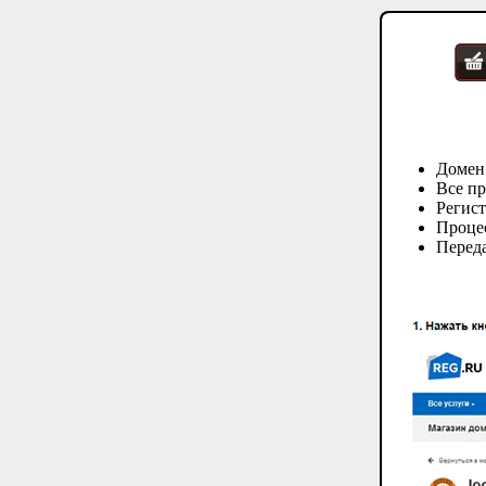
Домен
Все пр
Регис
Процес
Переда